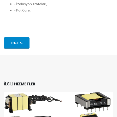
- İzolasyon Trafoları,
- Pot Core,
TEKLIF AL
İLGILI
HIZMETLER