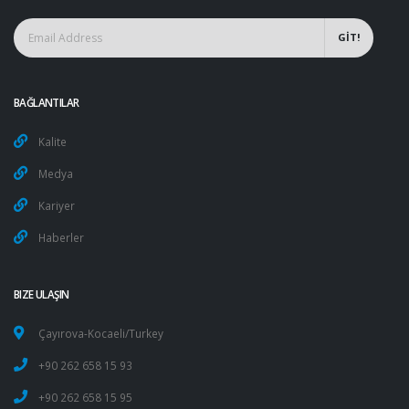
GİT!
BAĞLANTILAR
Kalite
Medya
Kariyer
Haberler
BIZE ULAŞIN
Çayırova-Kocaeli/Turkey
+90 262 658 15 93
+90 262 658 15 95