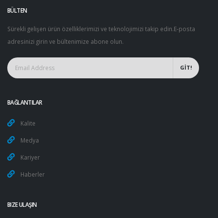
BÜLTEN
Sürekli gelişen ürün özelliklerimizi ve teknolojimizi takip edin.E-posta
adresinizi girin ve bültenimize abone olun.
GİT!
BAĞLANTILAR
Kalite
Medya
Kariyer
Haberler
BIZE ULAŞIN