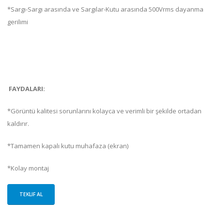
*Sargı-Sargı arasında ve Sargılar-Kutu arasında 500Vrms dayanma
gerilimi
FAYDALARI:
*Görüntü kalitesi sorunlarını kolayca ve verimli bir şekilde ortadan
kaldırır.
*Tamamen kapalı kutu muhafaza (ekran)
*Kolay montaj
TEKLIF AL