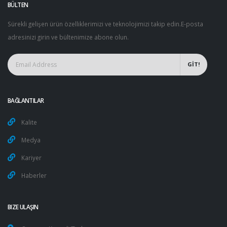
BÜLTEN
Sürekli gelişen ürün özelliklerimizi ve teknolojimizi takip edin.E-posta
adresinizi girin ve bültenimize abone olun.
GİT!
BAĞLANTILAR
Kalite
Medya
Kariyer
Haberler
BIZE ULAŞIN