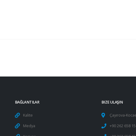
BAĞLANTILAR
BIZE ULAŞIN
Kalite
Çayırova-Kocae
.
Medya
+90 262 658 15