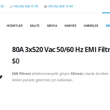
 93
+90 262 658 15 95
+90 262 658 15 94
HIZMETLER
KALITE
MEDYA
KARIYER
HABERLER
ÜR
80A 3x520 Vac 50/60 Hz EMI Filt
$0
EMI filtresi
(elektromanyetik girişim
filtresi
) olarak da bilinir
iletilen paraziti gidermek için kullanılan...