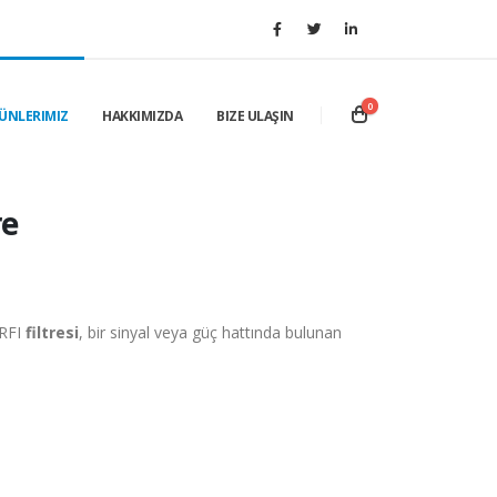
0
ÜNLERIMIZ
HAKKIMIZDA
BIZE ULAŞIN
re
 RFI
filtresi
, bir sinyal veya güç hattında bulunan