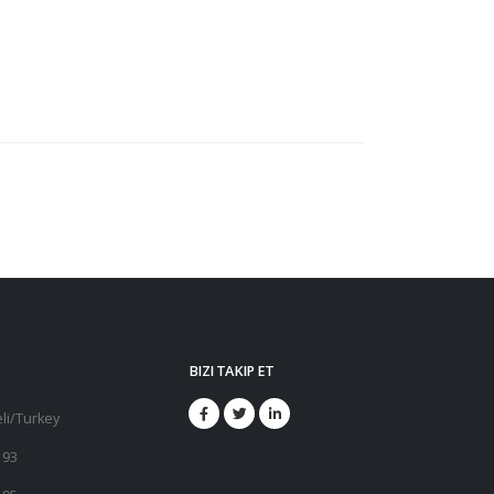
BIZI TAKIP ET
li/Turkey
 93