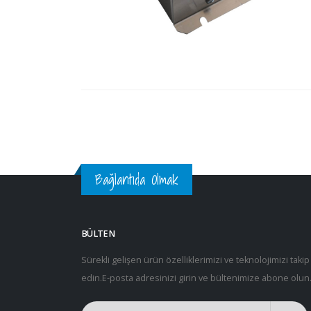
Bağlantıda Olmak
BÜLTEN
Sürekli gelişen ürün özelliklerimizi ve teknolojimizi takip
edin.E-posta adresinizi girin ve bültenimize abone olun